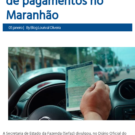
de pagamentos no
Maranhão
05 janeiro
|
By
Blog Lourival Oliveira
A Secretaria de Estado da Fazenda (Sefaz) divulgou, no Diário Oficial do