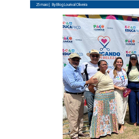
25 maio
|
By
Blog Lourival Oliveira