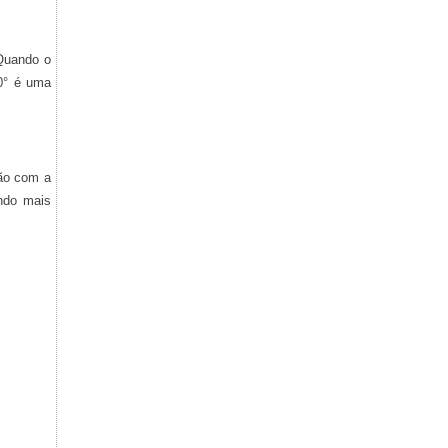
“Quando o
60° é uma
ção com a
ndo mais