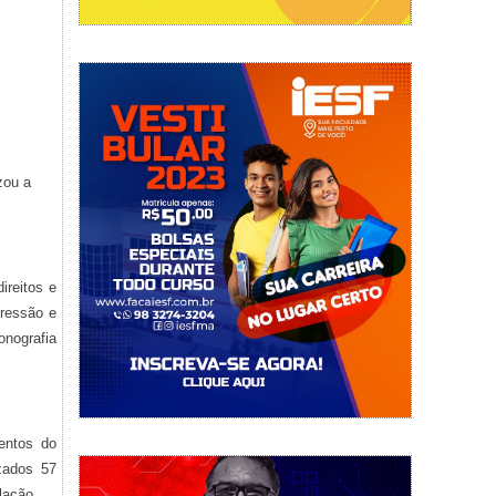
zou a
ireitos e
pressão e
sonografia
entos do
zados 57
lação.