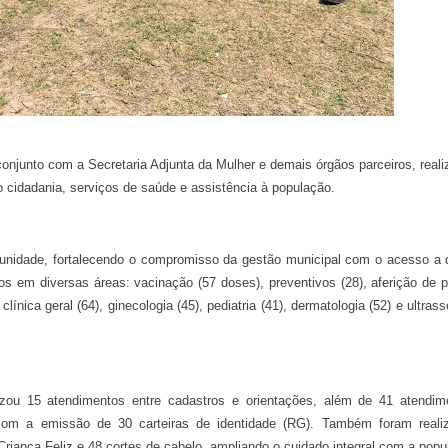
njunto com a Secretaria Adjunta da Mulher e demais órgãos parceiros, reali
o cidadania, serviços de saúde e assistência à população.
munidade, fortalecendo o compromisso da gestão municipal com o acesso a d
os em diversas áreas: vacinação (57 doses), preventivos (28), aferição de 
clínica geral (64), ginecologia (45), pediatria (41), dermatologia (52) e ultras
izou 15 atendimentos entre cadastros e orientações, além de 41 atendim
m a emissão de 30 carteiras de identidade (RG). Também foram reali
iança Feliz e 48 cortes de cabelo, ampliando o cuidado integral com a popu