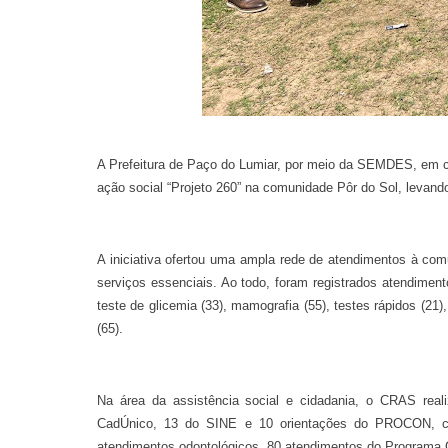
A Prefeitura de Paço do Lumiar, por meio da SEMDES, em co
ação social “Projeto 260” na comunidade Pôr do Sol, levand
A iniciativa ofertou uma ampla rede de atendimentos à co
serviços essenciais. Ao todo, foram registrados atendiment
teste de glicemia (33), mamografia (55), testes rápidos (21), 
(65).
Na área da assistência social e cidadania, o CRAS real
CadÚnico, 13 do SINE e 10 orientações do PROCON, co
atendimentos odontológicos, 80 atendimentos do Programa Cr