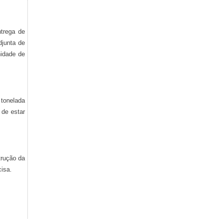
trega de
djunta de
nidade de
 tonelada
 de estar
trução da
cisa.